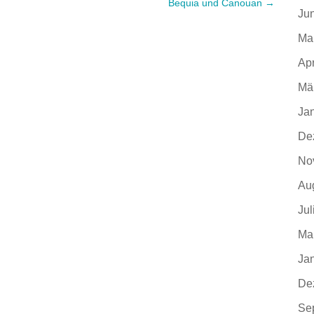
Bequia und Canouan
→
Ju
Ma
Apr
Mä
Ja
De
No
Au
Jul
Ma
Ja
De
Se