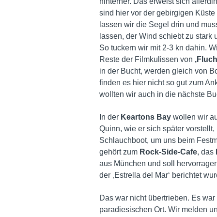
hinterher. Das erweist sich aller
sind hier vor der gebirgigen Küste
lassen wir die Segel drin und mus
lassen, der Wind schiebt zu stark
So tuckern wir mit 2-3 kn dahin. W
Reste der Filmkulissen von
‚Fluch
in der Bucht, werden gleich von B
finden es hier nicht so gut zum An
wollten wir auch in die nächste Bu
In der
Keartons Bay
wollen wir a
Quinn, wie er sich später vorstell
Schlauchboot, um uns beim Festm
gehört zum
Rock-Side-Cafe
, das
aus München und soll hervorrage
der ‚Estrella del Mar‘ berichtet w
Das war nicht übertrieben. Es w
paradiesischen Ort. Wir melden u