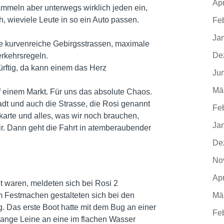
Apr
ammeln aber unterwegs wirklich jeden ein,
ich, wieviele Leute in so ein Auto passen.
Fe
Ja
ge kurvenreiche Gebirgsstrassen, maximale
De
rkehrsregeln.
rftig, da kann einem das Herz
Ju
Mä
uf einem Markt. Für uns das absolute Chaos.
adt und auch die Strasse, die Rosi genannt
Fe
arte und alles, was wir noch brauchen,
Ja
r. Dann geht die Fahrt in atemberaubender
De
No
Apr
ht waren, meldeten sich bei Rosi 2
 Festmachen gestalteten sich bei den
Mä
g. Das erste Boot hatte mit dem Bug an einer
Fe
 lange Leine an eine im flachen Wasser