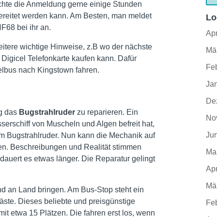
öchte die Anmeldung gerne einige Stunden
bereitet werden kann. Am Besten, man meldet
Lo
HF68 bei ihr an.
Apr
itere wichtige Hinweise, z.B wo der nächste
Mä
Digicel Telefonkarte kaufen kann. Dafür
Fe
elbus nach Kingstown fahren.
Ja
De
g das
Bugstrahlruder
zu reparieren. Ein
No
serschiff von Muscheln und Algen befreit hat,
Ju
em Bugstrahlruder. Nun kann die Mechanik auf
n. Beschreibungen und Realität stimmen
Ma
dauert es etwas länger. Die Reparatur gelingt
Apr
Mä
d an Land bringen. Am Bus-Stop steht ein
ste. Dieses beliebte und preisgünstige
Fe
 mit etwa 15 Plätzen. Die fahren erst los, wenn