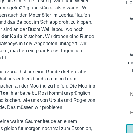
dings als schlechte Lösung. Wind und Wellen
Hal
 unregelmäßig und stärker als erwartet. Wir
sen auch den Motor öfter im Leerlauf laufen
W
 und das Beiboot im Schlepp droht zu kippen.
ir sind an der Bucht Wallilabou, wo noch
 der Karibik‘
stehen. Wir drehen eine Runde
oatsboys mit div. Angeboten umlagert. Wir
kern, machen ein paar Fotos. Eigentlich
W
cht.
di
uch zunächst nur eine Runde drehen, aber
t, hat uns entdeckt und kommt mit dem
achen an der Mooring zu helfen. Die Mooring
Rosi
hier betreibt. Rosi kommt ursprünglich
nd kochen, wie uns von Ursula und Roger von
urde. Das müssen wir probieren.
ar eine wahre Gaumenfreude an einem
ns gleich für morgen nochmal zum Essen an,