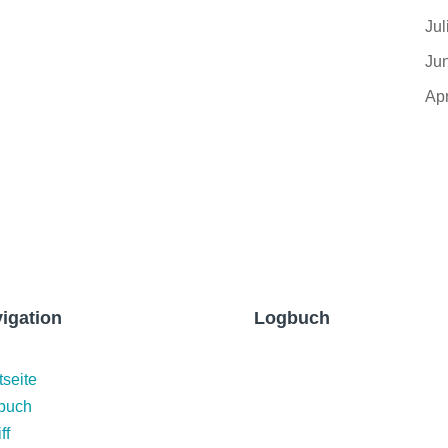
Jul
Ju
Apr
igation
Logbuch
Martinique und
tseite
Abschied
buch
ff
18.04.2023