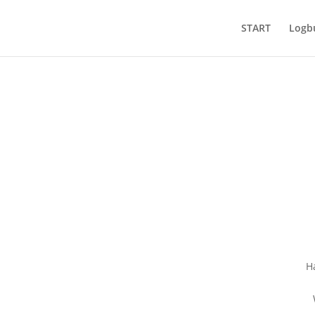
START
Logb
H