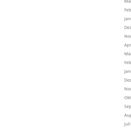
Mä
Feb
Jan
De
No
Apr
Mä
Feb
Jan
De
No
Okt
Se
Aug
Jul