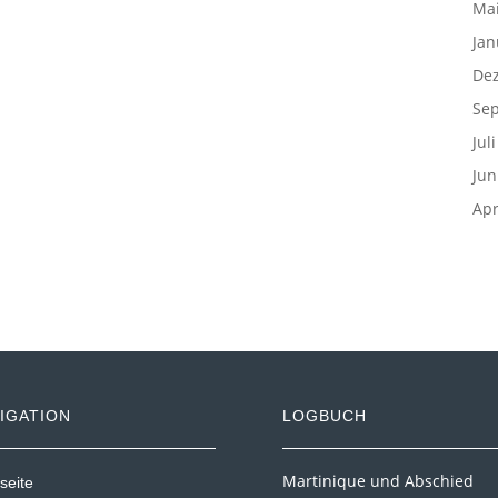
Mai
Jan
De
Se
Jul
Jun
Apr
IGATION
LOGBUCH
Martinique und Abschied
seite