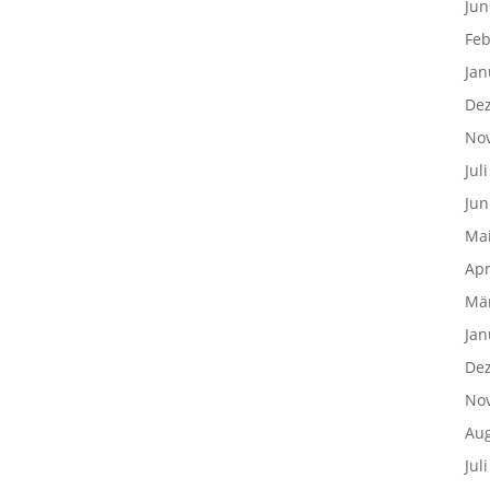
Jun
Feb
Jan
De
No
Jul
Jun
Mai
Apr
Mä
Jan
De
No
Aug
Jul