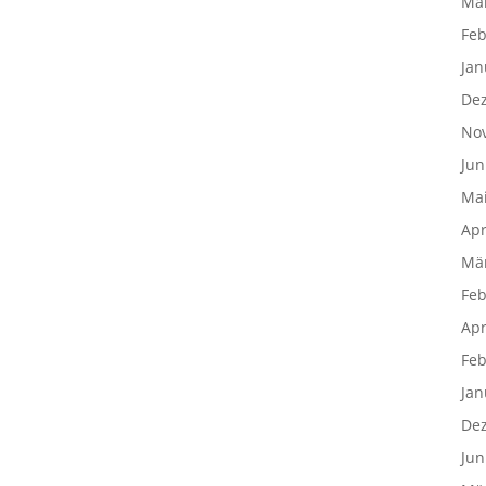
Mä
Feb
Jan
De
No
Jun
Mai
Apr
Mä
Feb
Apr
Feb
Jan
De
Jun