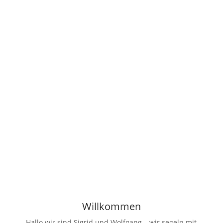
Auf Teneriffa angekommen, machten wir uns
mit der näheren Umgebung vertraut. Neben
dem Abarbeiten unserer ToDo-Liste sahen wir
uns auch hier nach nautischen Läden und
Baumärkten um, weil wir immer irgendwelche
Dinge für's Boot brauchen. Wir mieteten uns
wieder ein...
Willkommen
Hallo wir sind Sigrid und Wolfgang – wir segeln mit