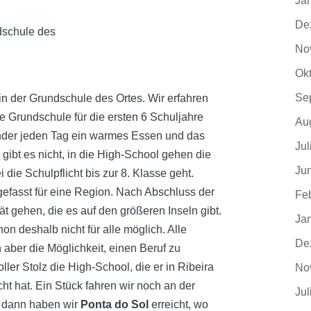
Ja
De
schule des
No
Ok
Se
n der Grundschule des Ortes. Wir erfahren
ne Grundschule für die ersten 6 Schuljahre
Au
Kinder jeden Tag ein warmes Essen und das
Jul
fe gibt es nicht, in die High-School gehen die
Ju
 die Schulpflicht bis zur 8. Klasse geht.
fasst für eine Region. Nach Abschluss der
Fe
t gehen, die es auf den größeren Inseln gibt.
Ja
on deshalb nicht für alle möglich. Alle
De
n aber die Möglichkeit, einen Beruf zu
ller Stolz die High-School, die er in Ribeira
No
ht hat. Ein Stück fahren wir noch an der
Jul
, dann haben wir
Ponta do Sol
erreicht, wo