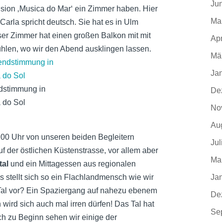
Ju
ension ‚Musica do Mar‘ ein Zimmer haben. Hier
Ma
 Carla spricht deutsch. Sie hat es in Ulm
Unser Zimmer hat einen großen Balkon mit mit
Apr
hlen, wo wir den Abend ausklingen lassen.
Mä
Ja
dstimmung in
De
 do Sol
No
Au
00 Uhr von unseren beiden Begleitern
Jul
uf der östlichen Küstenstrasse, vor allem aber
Ma
tal
und ein Mittagessen aus regionalen
stellt sich so ein Flachlandmensch wie wir
Ja
Tal vor? Ein Spaziergang auf nahezu ebenem
De
wird sich auch mal irren dürfen! Das Tal hat
Se
ich zu Beginn sehen wir einige der