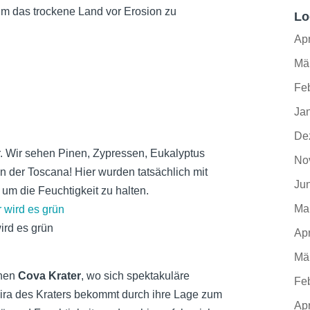
um das trockene Land vor Erosion zu
Lo
Apr
Mä
Fe
Ja
De
. Wir sehen Pinen, Zypressen, Eukalyptus
No
 in der Toscana! Hier wurden tatsächlich mit
Ju
 um die Feuchtigkeit zu halten.
Ma
wird es grün
Apr
Mä
ohen
Cova Krater
, wo sich spektakuläre
Fe
eira des Kraters bekommt durch ihre Lage zum
Apr