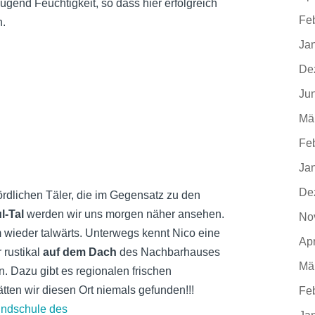
end Feuchtigkeit, so dass hier erfolgreich
Fe
n.
Ja
De
Ju
Mä
Fe
Ja
De
ördlichen Täler, die im Gegensatz zu den
l-Tal
werden wir uns morgen näher ansehen.
No
 wieder talwärts. Unterwegs kennt Nico eine
Apr
 rustikal
auf dem Dach
des Nachbarhauses
Mä
n. Dazu gibt es regionalen frischen
ätten wir diesen Ort niemals gefunden!!!
Fe