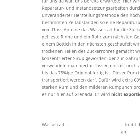
für uns da war, uns bereits erwartete. Hier wi
Reparatur- und Instandsetzungsarbeiten durc
unveränderter Herstellungsmethode den hoc
bestimmten Zeitabständen so eine Reparaturp
vom Fluss Antoine das Wasserrad für die Zucke
geflieste Rinne und ein Rohr zum nächsten Ge
einem Bottich in den nächsten geschaufelt w
trockenen Teilen des Zuckerrohres gemacht wi
konzentrierter Sirup geworden, der zur Gähru
verwendete man hierfür Fässer, eins ist noch 
bis das 75%ige Original fertig ist. Dieser Rum 
transportiert werden darf. Dafür wird extra 
starken Rum und den milderen Rumpunch prob
es nur hier auf Grenada. Er wird
nicht exporti
Wasserrad ...
...treibt
an