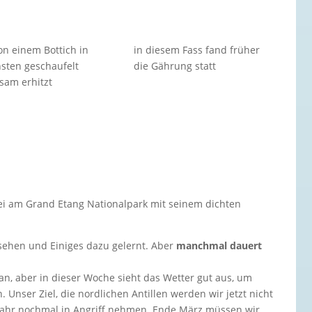
von einem Bottich in
in diesem Fass fand früher
sten geschaufelt
die Gährung statt
sam erhitzt
bei am Grand Etang Nationalpark mit seinem dichten
esehen und Einiges dazu gelernt. Aber
manchmal dauert
.
an, aber in dieser Woche sieht das Wetter gut aus, um
 Unser Ziel, die nordlichen Antillen werden wir jetzt nicht
Jahr nochmal in Angriff nehmen. Ende März müssen wir