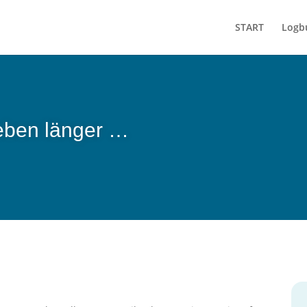
START
Logb
eben länger …