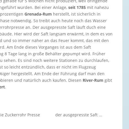
rd gerade für 5 Wochen nicht produziert, weil dringende
hgeführt wurden. Bei einer Anlage,
seit 1785
mit nahezu
hprozentigen
Grenada-Rum
herstellt, ist sicherlich in
hase notwendig. So treibt auch heute noch das Wasser
rrohrpresse an. Der ausgepresste Saft läuft duch eine
bäude. Hier wird der Saft langsam erwärmt, in dem es von
ird und so immer näher an das Feuer kommt, das mit den
rd. Am Ende dieses Vorganges ist aus dem Saft
ng 8 Tage lang in große Behälter gepumpt wird. Früher
zu sehen. Es sind noch weitere Stationen zu durchlaufen,
ist so leicht entzündlich, dass er nicht im Flugzeug
69%iger hergestellt. Am Ende der Führung darf man den
ieren und natürlich auch kaufen. Diesen
River-Rum
gibt
ert
.
 die Zuckerrohr Presse
der ausgepresste Saft ...