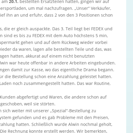
en am
20.1.
bestellten Ersatzteilen hatten, gingen wir auf
rsportladen, um mal nachzufragen. „Unser“ Verkäufer,
rief ihn an und erfuhr, dass 2 von den 3 Positionen schon
 die er gleich auspackte. Das 3. Teil liegt bei FEDEX und
un sind es bis zu FEDEX mit dem Auto höchstens 5 min,
 Supermarkt gehen und auf dem Rückweg wieder vorbei
eder da waren, lagen alle bestellten Teile und das, was
gen hatten, akkurat auf einem nicht benutzten
win war heute offenbar in andere Arbeiten eingebunden.
gen damit zur Kasse, wo das eigentliche Drama begann.
für die Bestellung schon eine Anzahlung geleistet hatten.
im Laden noch zusammengestellt hatten. Das war Routine,
unden abgefertigt und Waren, die andere schon auf
geschoben, weil sie störten.
 sich weiter mit unserer „Spezial“-Bestellung zu
 System gefunden und es gab Probleme mit den Preisen,
zahlung hatten. Schließlich wurde Alwin nochmal geholt,
. Die Rechnung konnte erstellt werden. Wir bemerkten,