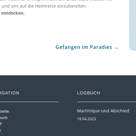
f und uns auf die Heimreise vorzubereiten.
u entdecken.
Gefangen im Paradies
→
IGATION
LOGBUCH
Martinique und Abschied
seite
buch
18.04.2023
f
w