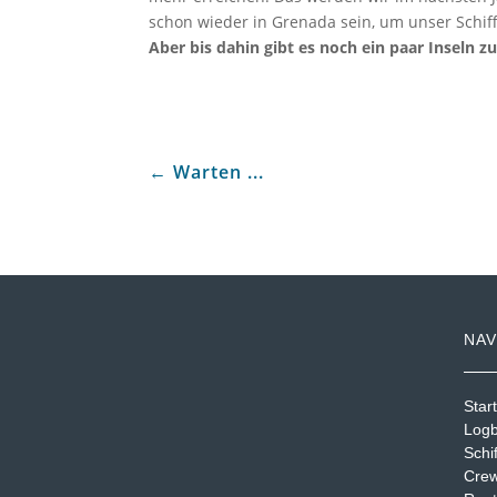
schon wieder in Grenada sein, um unser Schif
Aber bis dahin gibt es noch ein paar Inseln z
←
Warten ...
NAV
Start
Log
Schif
Cre