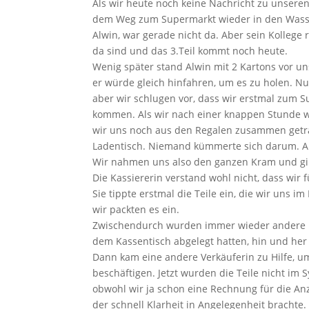
Als wir heute noch keine Nachricht zu unser
dem Weg zum Supermarkt wieder in den Wasse
Alwin, war gerade nicht da. Aber sein Kollege 
da sind und das 3.Teil kommt noch heute.
Wenig später stand Alwin mit 2 Kartons vor uns,
er würde gleich hinfahren, um es zu holen. N
aber wir schlugen vor, dass wir erstmal zum
kommen. Als wir nach einer knappen Stunde wi
wir uns noch aus den Regalen zusammen getra
Ladentisch. Niemand kümmerte sich darum. Al
Wir nahmen uns also den ganzen Kram und gin
Die Kassiererin verstand wohl nicht, dass wir 
Sie tippte erstmal die Teile ein, die wir uns 
wir packten es ein.
Zwischendurch wurden immer wieder andere K
dem Kassentisch abgelegt hatten, hin und her 
Dann kam eine andere Verkäuferin zu Hilfe, um
beschäftigen. Jetzt wurden die Teile nicht im
obwohl wir ja schon eine Rechnung für die An
der schnell Klarheit in Angelegenheit brachte