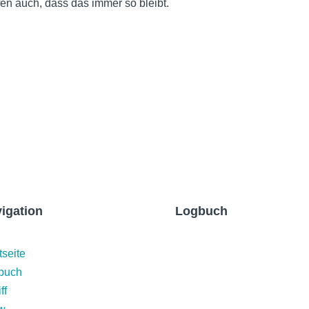
en auch, dass das immer so bleibt.
Jul
Ju
Apr
La Gomeras reizvolle Bergwelt
→
igation
Logbuch
Martinique und
tseite
Abschied
buch
ff
18.04.2023