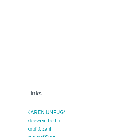
i 2014
(5)
ni 2014
(6)
il 2014
(1)
Links
KAREN UNFUG*
kleewein berlin
kopf & zahl