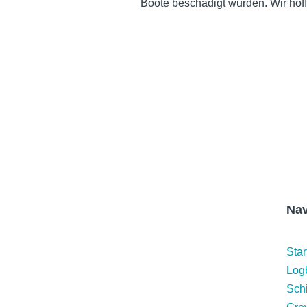
Boote beschädigt wurden. Wir hoff
←
Weihnachten auf La Gomera
Nav
Star
Log
Schi