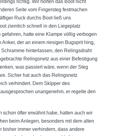
rdings richtig. Wir hörten das Boot nicht
Ju
nderen Seite vom Fingersteg festmachen
Ma
räftiger Ruck durchs Boot ließ uns
Apr
ot ziemlich schnell in den Liegeplatz
Mä
 gefahren, hatte eine Klampe völlig verbogen
Anker, der an einem riesigen Bugsprit hing,
Ja
e Schramme hinterlassen, den Relingsdraht
De
ngebrachte Relingsnetz aus einer Befestigung
No
denken, was passiert wäre, wenn der Steg
re. Sicher hat auch das Relingsnetz
Au
ich verhindert. Dem Skipper des
Jul
h ausgesprochen unangenehm, er regelte den
Ma
Ja
n schon öfter erwähnt habe, hatten auch wir
De
öhen beim Anlegen, besonders mit dem alten
r bisher immer verhindern, dass andere
Se