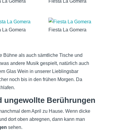
a La Gomera
Fiesta La Gomera
Fe
Ja
De
a La Gomera
Fiesta La Gomera
Ju
Mä
e Bühne als auch sämtliche Tische und
Fe
was andere Musik gespielt, natürlich auch
Ja
nem Glas Wein in unserer Lieblingsbar
icher noch bis in den frühen Morgen. Da
De
hlafen.
No
d ungewollte Berührungen
Apr
 manchmal dem April zu Hause. Wenn dicke
Mä
und dort oben abregnen, dann kann man
Fe
gen
sehen.