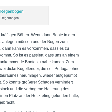
Ja
De
No
Regenbogen
Ok
t kräftigen Böhen. Wenn dann Boote in den
Se
ns anlegen müssen und der Bogen zum
Au
, dann kann es vorkommen, dass es zu
Jul
ommt. So ist es passiert, dass uns an einem
Ju
i ankommende Boote zu nahe kamen. Zum
wei dicke Kugelfender, die seit Portugal ohne
Fe
s Stauraumes herumlagen, wieder aufgepumpt
Ja
rt. So konnte größerer Schaden verhindert
De
stock und die verbogene Halterung des
nen Platz an der Heckreling gefunden hatte,
No
gebracht.
Jul