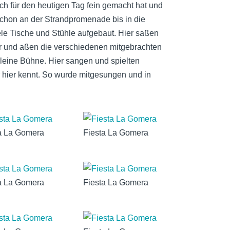
ich für den heutigen Tag fein gemacht hat und
Schon an der Strandpromenade bis in die
Apr
ele Tische und Stühle aufgebaut. Hier saßen
Mä
r und aßen die verschiedenen mitgebrachten
leine Bühne. Hier sangen und spielten
Fe
 hier kennt. So wurde mitgesungen und in
Ja
De
No
a La Gomera
Fiesta La Gomera
Ju
Ma
Apr
a La Gomera
Fiesta La Gomera
Mä
Fe
Apr